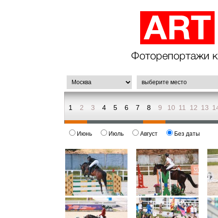
1
2
3
4
5
6
7
8
9
10
11
12
13
1
Июнь
Июль
Август
Без даты